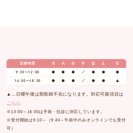
診療時間
月
火
水
木
金
土
日
9：30～12：00
●
●
●
／
●
●
●
16：00～18：30
●
●
●
／
●
●
▲
▲…日曜午後は獣医師不在になります。対応可能項目は
こちら
※13:00～16:00は手術・往診に対応しています。
※受付開始は9:10～（9:40～午前中のみオンラインでも受付
可）