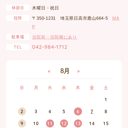
休診日
木曜日・祝日
住所
〒350-1231 埼玉県日高市鹿山664-5
MA
P
駐車場
当院前・当院横にあり
042-984-1712
TEL
«
8月
»
日
月
火
水
木
金
土
1
2
3
4
5
6
7
8
9
10
11
12
13
14
15