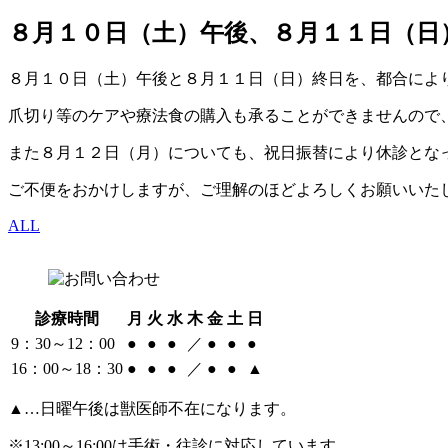
８月１０日（土）午後、８月１１日（日
８月１０日（土）午後と８月１１日（日）終日を、都合によ
爪切り等のケアや療法食の購入も承ることができませんので
また８月１２日（月）についても、祝日振替により休診とな
ご不便をおかけしますが、ご理解のほどよろしくお願いいた
ALL
診療時間
月
火
水
木
金
土
日
9：30～12：00
●
●
●
／
●
●
●
16：00～18：30
●
●
●
／
●
●
▲
▲…日曜午後は獣医師不在になります。
※13:00～16:00は手術・往診に対応しています。