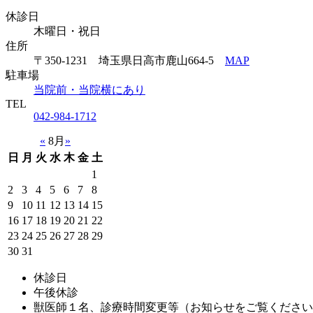
休診日
木曜日・祝日
住所
〒350-1231 埼玉県日高市鹿山664-5
MAP
駐車場
当院前・当院横にあり
TEL
042-984-1712
«
8月
»
日
月
火
水
木
金
土
1
2
3
4
5
6
7
8
9
10
11
12
13
14
15
16
17
18
19
20
21
22
23
24
25
26
27
28
29
30
31
休診日
午後休診
獣医師１名、診療時間変更等（お知らせをご覧ください