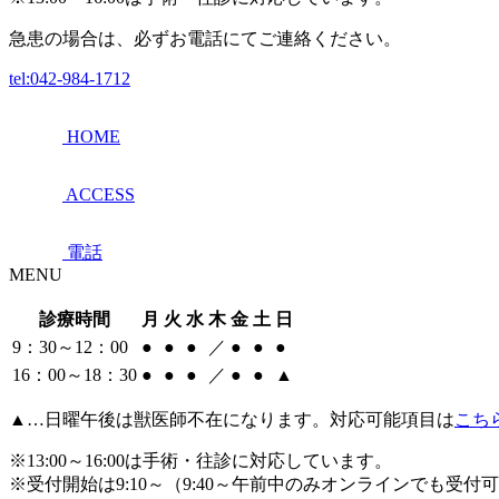
急患の場合は、必ずお電話にてご連絡ください。
tel:
042-984-1712
HOME
ACCESS
電話
MENU
診療時間
月
火
水
木
金
土
日
9：30～12：00
●
●
●
／
●
●
●
16：00～18：30
●
●
●
／
●
●
▲
▲…日曜午後は獣医師不在になります。対応可能項目は
こち
※13:00～16:00は手術・往診に対応しています。
※受付開始は9:10～（9:40～午前中のみオンラインでも受付