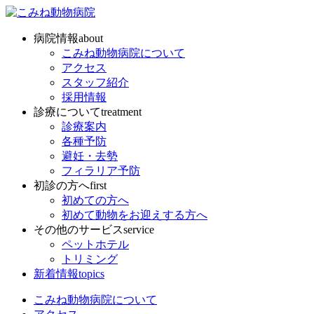
病院情報
about
こみね動物病院について
アクセス
スタッフ紹介
採用情報
診療について
treatment
診療案内
各種予防
避妊・去勢
フィラリア予防
初診の方へ
first
初めての方へ
初めて動物をお迎えする方へ
その他のサービス
service
ペットホテル
トリミング
新着情報
topics
こみね動物病院について