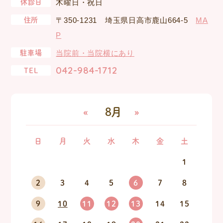
休診日
木曜日・祝日
住所
〒350-1231 埼玉県日高市鹿山664-5
MA
P
駐車場
当院前・当院横にあり
042-984-1712
TEL
«
8月
»
日
月
火
水
木
金
土
1
2
3
4
5
6
7
8
9
10
11
12
13
14
15