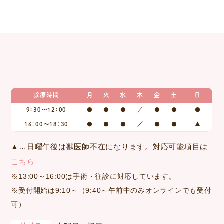
診療時間
月
火
水
木
金
土
日
9：30～12：00
●
●
●
／
●
●
●
16：00～18：30
●
●
●
／
●
●
▲
▲…日曜午後は獣医師不在になります。対応可能項目は
こちら
※13:00～16:00は手術・往診に対応しています。
※受付開始は9:10～（9:40～午前中のみオンラインでも受付
可）